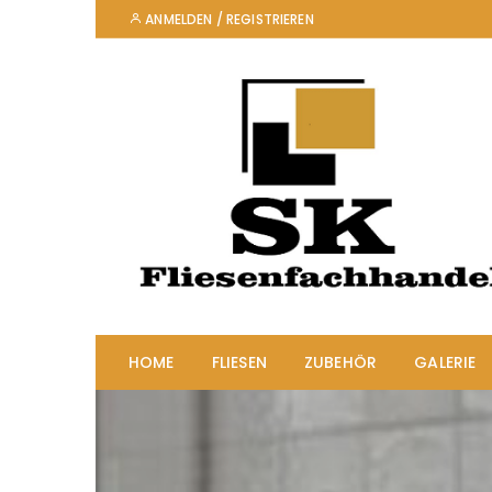
ANMELDEN / REGISTRIEREN
HOME
FLIESEN
ZUBEHÖR
GALERIE
Fliesen 60x120cm
Fliesen 60x60cm